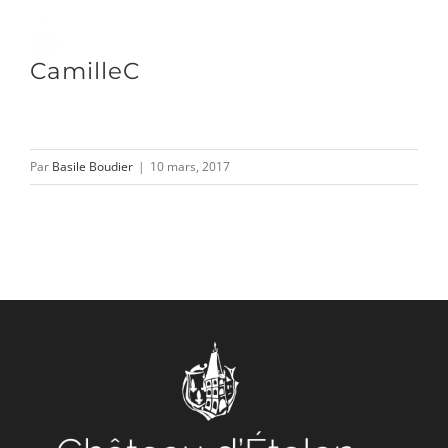
Passer
au
Toggle
CamilleC
contenu
Naviga
DÉCOUVRIR
Par
Basile Boudier
|
10 mars, 2017
VENIR
NOUS SUIVRE
L’ASSOCIATION