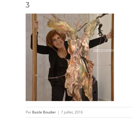
3
Passer
au
contenu
DÉCOUVRIR
Par
Basile Boudier
|
7 juillet, 2016