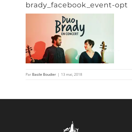
brady_facebook_event-opt
Passer
au
contenu
DÉCOUVRIR
Par
Basile Boudier
|
13 mai, 2018