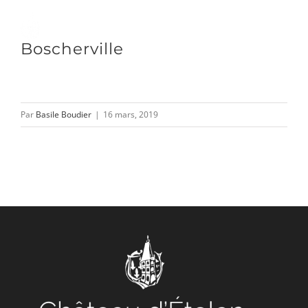
Passer
au
Toggle
Boscherville
contenu
Naviga
DÉCOUVRIR
Par
Basile Boudier
|
16 mars, 2019
VENIR
NOUS SUIVRE
L’ASSOCIATION