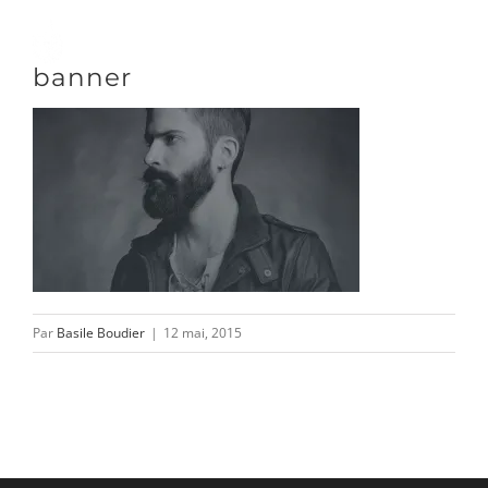
Passer
au
Toggle
banner
contenu
Naviga
DÉCOUVRIR
VENIR
NOUS SUIVRE
Par
Basile Boudier
|
12 mai, 2015
L’ASSOCIATION