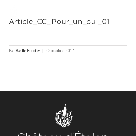
Passer
au
Toggle
Article_CC_Pour_un_oui_01
contenu
Naviga
DÉCOUVRIR
Par
Basile Boudier
|
20 octobre, 2017
VENIR
NOUS SUIVRE
L’ASSOCIATION