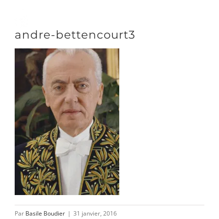
Passer
au
Toggle
andre-bettencourt3
contenu
Naviga
DÉCOUVRIR
VENIR
NOUS SUIVRE
L’ASSOCIATION
Par
Basile Boudier
|
31 janvier, 2016