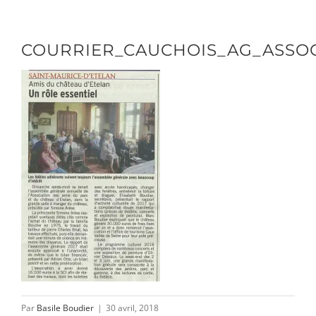
Passer
au
Toggle
COURRIER_CAUCHOIS_AG_ASSOC
contenu
Naviga
DÉCOUVRIR
VENIR
NOUS SUIVRE
L’ASSOCIATION
Par
Basile Boudier
|
30 avril, 2018