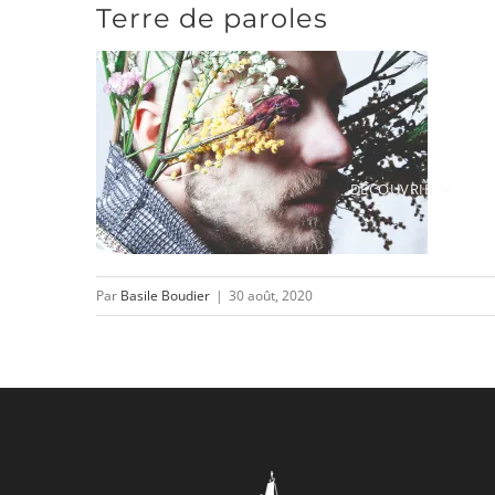
Terre de paroles
Passer
au
contenu
DÉCOUVRIR
Par
Basile Boudier
|
30 août, 2020