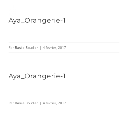
Passer
au
Toggle
Aya_Orangerie-1
contenu
Naviga
DÉCOUVRIR
Par
Basile Boudier
|
4 février, 2017
VENIR
Aya_Orangerie-1
NOUS SUIVRE
Par
Basile Boudier
|
4 février, 2017
L’ASSOCIATION