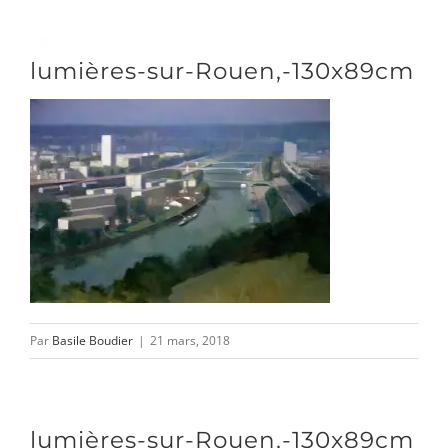
Passer
au
Toggle
lumières-sur-Rouen,-130x89cm
contenu
Naviga
DÉCOUVRIR
VENIR
NOUS SUIVRE
Par
Basile Boudier
|
21 mars, 2018
L’ASSOCIATION
lumières-sur-Rouen,-130x89cm