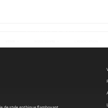
VENIR
L’ASSOCIATION
NOUS SUIVRE
le de style gothique flamboyant.