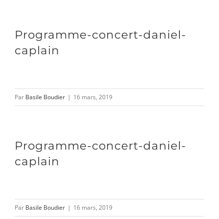
Passer
au
Toggle
Programme-concert-daniel-
contenu
Naviga
caplain
DÉCOUVRIR
Par
Basile Boudier
|
16 mars, 2019
VENIR
NOUS SUIVRE
Programme-concert-daniel-
caplain
L’ASSOCIATION
Par
Basile Boudier
|
16 mars, 2019