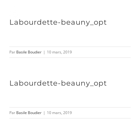
Passer
au
Toggle
Labourdette-beauny_opt
contenu
Naviga
DÉCOUVRIR
Par
Basile Boudier
|
10 mars, 2019
VENIR
Labourdette-beauny_opt
NOUS SUIVRE
Par
Basile Boudier
|
10 mars, 2019
L’ASSOCIATION