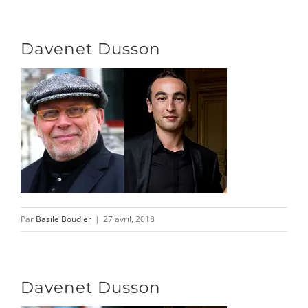
Passer
au
Toggle
Davenet Dusson
contenu
Naviga
DÉCOUVRIR
VENIR
NOUS SUIVRE
Par
Basile Boudier
|
27 avril, 2018
L’ASSOCIATION
Davenet Dusson