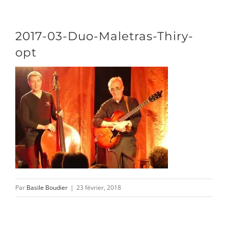
Passer
au
Toggle
2017-03-Duo-Maletras-Thiry-
contenu
Naviga
opt
DÉCOUVRIR
VENIR
NOUS SUIVRE
Par
Basile Boudier
|
23 février, 2018
L’ASSOCIATION