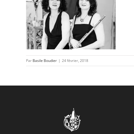
Par
Basile Boudier
|
24 février, 2018