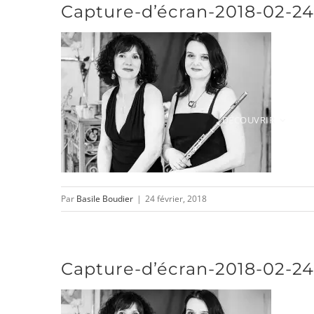
Capture-d’écran-2018-02-24
Passer
au
contenu
DÉCOUVRIR
Par
Basile Boudier
|
24 février, 2018
Capture-d’écran-2018-02-24