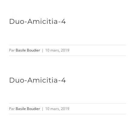
Passer
au
Toggle
Duo-Amicitia-4
contenu
Naviga
DÉCOUVRIR
Par
Basile Boudier
|
10 mars, 2019
VENIR
Duo-Amicitia-4
NOUS SUIVRE
Par
Basile Boudier
|
10 mars, 2019
L’ASSOCIATION