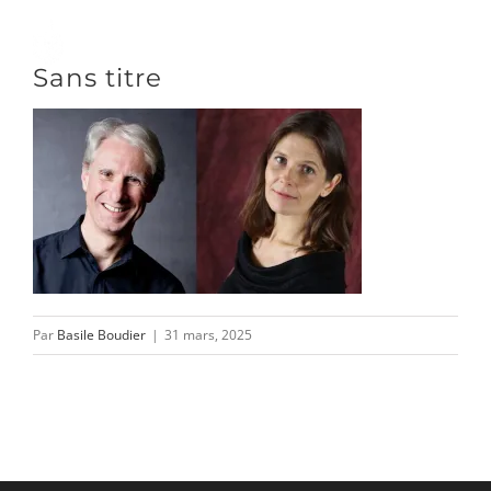
Passer
au
Toggle
Sans titre
contenu
Naviga
DÉCOUVRIR
VENIR
NOUS SUIVRE
Par
Basile Boudier
|
31 mars, 2025
L’ASSOCIATION