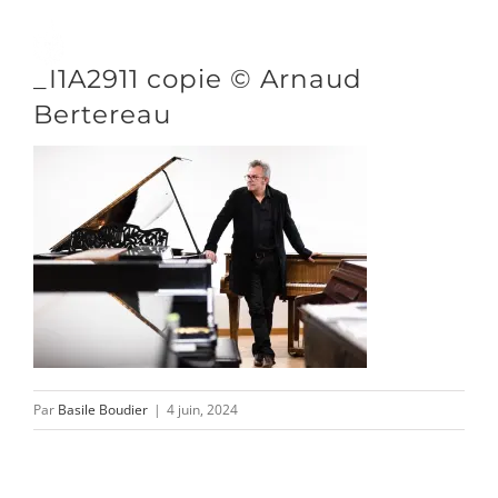
Passer
au
Toggle
_I1A2911 copie © Arnaud
contenu
Naviga
Bertereau
DÉCOUVRIR
VENIR
NOUS SUIVRE
Par
Basile Boudier
|
4 juin, 2024
L’ASSOCIATION