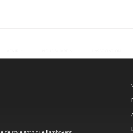
VENIR
L’ASSOCIATION
NOUS SUIVRE
le de style gothique flamboyant.