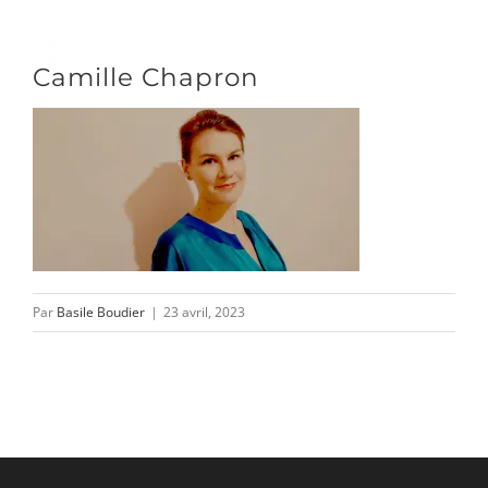
Passer
au
Toggle
Camille Chapron
contenu
Naviga
DÉCOUVRIR
VENIR
Par
Basile Boudier
|
23 avril, 2023
NOUS SUIVRE
L’ASSOCIATION