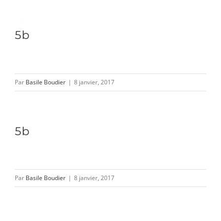
Passer
au
Toggle
5b
contenu
Naviga
DÉCOUVRIR
Par
Basile Boudier
|
8 janvier, 2017
VENIR
5b
NOUS SUIVRE
Par
Basile Boudier
|
8 janvier, 2017
L’ASSOCIATION