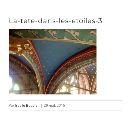
Passer
au
Toggle
La-tete-dans-les-etoiles-3
contenu
Naviga
DÉCOUVRIR
VENIR
NOUS SUIVRE
Par
Basile Boudier
|
29 mai, 2016
L’ASSOCIATION