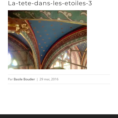
CONTACT/ACCÈS
La-tete-dans-les-etoiles-3
Par
Basile Boudier
|
29 mai, 2016