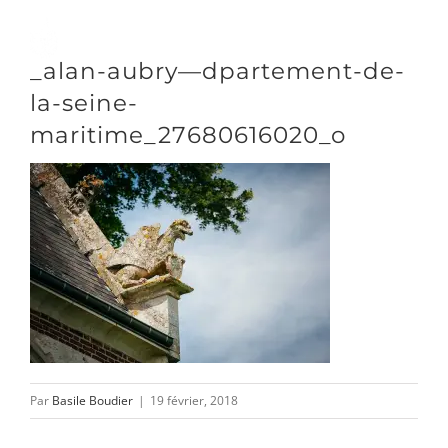
Passer
au
Toggle
_alan-aubry—dpartement-de-
contenu
Naviga
la-seine-
DÉCOUVRIR
maritime_27680616020_o
VENIR
NOUS SUIVRE
L’ASSOCIATION
Par
Basile Boudier
|
19 février, 2018