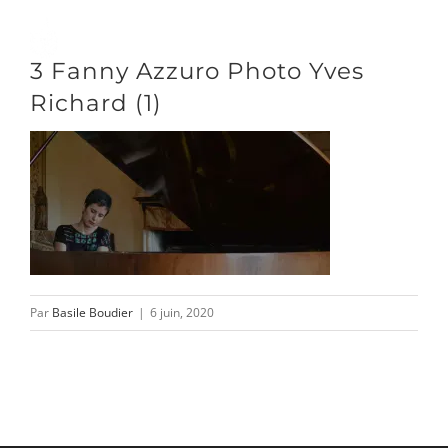
Passer
au
Toggle
3 Fanny Azzuro Photo Yves
contenu
Naviga
Richard (1)
DÉCOUVRIR
VENIR
NOUS SUIVRE
Par
Basile Boudier
|
6 juin, 2020
L’ASSOCIATION