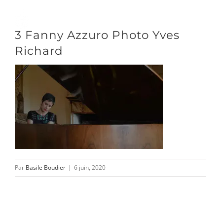
Passer
au
Toggle
3 Fanny Azzuro Photo Yves
contenu
Naviga
Richard
DÉCOUVRIR
VENIR
NOUS SUIVRE
Par
Basile Boudier
|
6 juin, 2020
L’ASSOCIATION