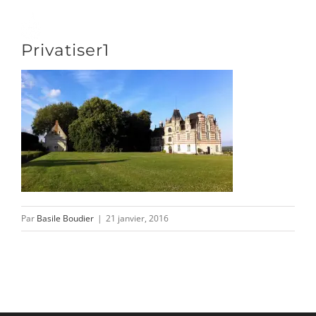
Passer
au
Toggle
Privatiser1
contenu
Naviga
DÉCOUVRIR
VENIR
NOUS SUIVRE
Par
Basile Boudier
|
21 janvier, 2016
L’ASSOCIATION