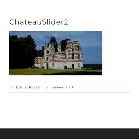
Passer
au
Toggle
ChateauSlider2
contenu
Naviga
DÉCOUVRIR
VENIR
Par
Basile Boudier
|
21 janvier, 2016
NOUS SUIVRE
L’ASSOCIATION