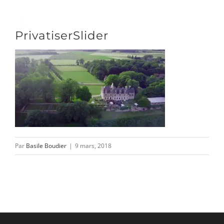
Passer
au
Toggle
PrivatiserSlider
contenu
Naviga
DÉCOUVRIR
VENIR
NOUS SUIVRE
Par
Basile Boudier
|
9 mars, 2018
L’ASSOCIATION