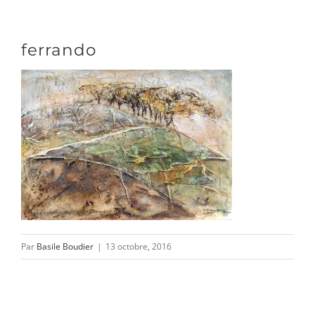
Passer
au
Toggle
ferrando
contenu
Naviga
DÉCOUVRIR
VENIR
NOUS SUIVRE
Par
Basile Boudier
|
13 octobre, 2016
L’ASSOCIATION