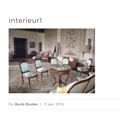
Passer
au
Toggle
interieur1
contenu
Naviga
DÉCOUVRIR
VENIR
NOUS SUIVRE
Par
Basile Boudier
|
15 juin, 2016
L’ASSOCIATION