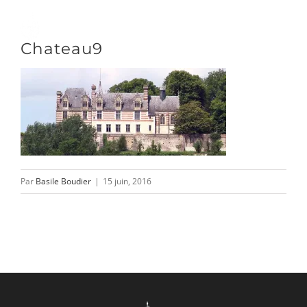
Passer
au
Toggle
Chateau9
contenu
Naviga
DÉCOUVRIR
VENIR
Par
Basile Boudier
|
15 juin, 2016
NOUS SUIVRE
L’ASSOCIATION