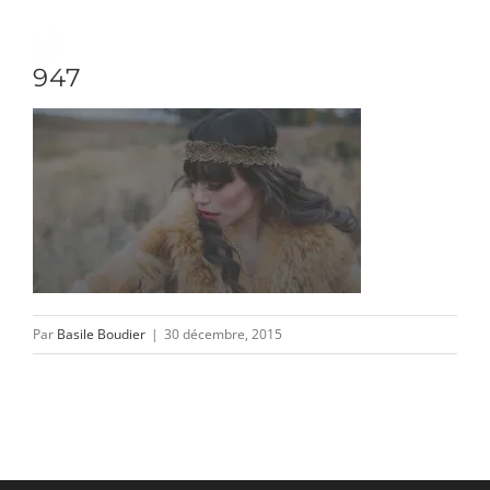
Passer
au
Toggle
947
contenu
Naviga
DÉCOUVRIR
VENIR
NOUS SUIVRE
Par
Basile Boudier
|
30 décembre, 2015
L’ASSOCIATION