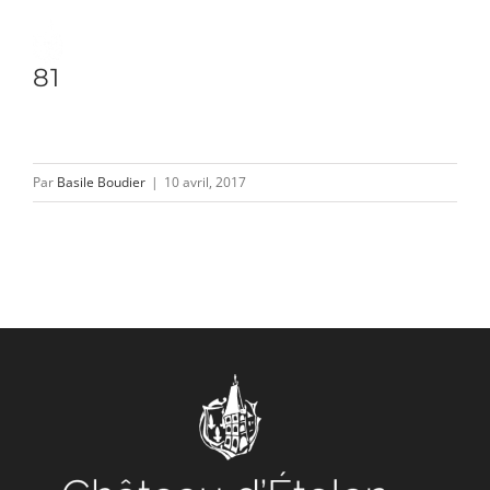
Passer
au
Toggle
81
contenu
Naviga
DÉCOUVRIR
Par
Basile Boudier
|
10 avril, 2017
VENIR
NOUS SUIVRE
L’ASSOCIATION