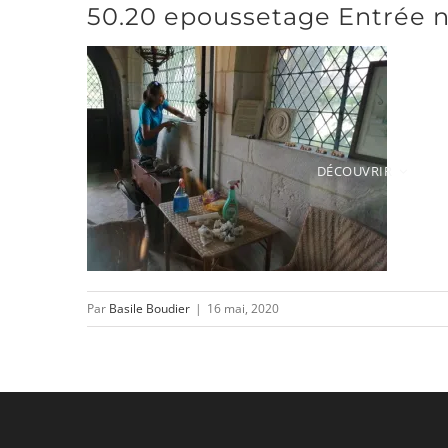
50.20 epoussetage Entrée n
Passer
au
contenu
DÉCOUVRIR
Par
Basile Boudier
|
16 mai, 2020