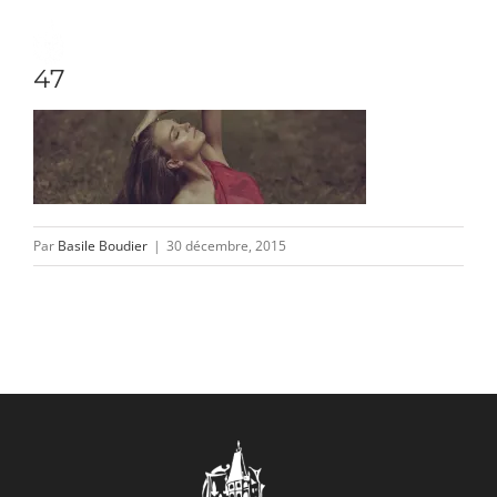
Passer
au
Toggle
47
contenu
Naviga
DÉCOUVRIR
VENIR
Par
Basile Boudier
|
30 décembre, 2015
NOUS SUIVRE
L’ASSOCIATION