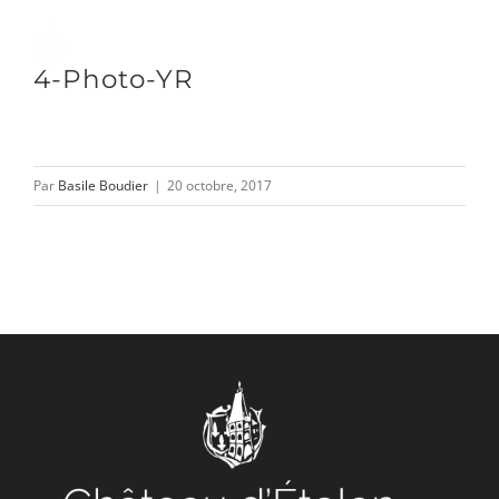
Passer
au
Toggle
4-Photo-YR
contenu
Naviga
DÉCOUVRIR
Par
Basile Boudier
|
20 octobre, 2017
VENIR
NOUS SUIVRE
L’ASSOCIATION