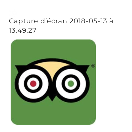
Passer
au
Toggle
Capture d’écran 2018-05-13 à
contenu
Naviga
13.49.27
DÉCOUVRIR
VENIR
NOUS SUIVRE
L’ASSOCIATION