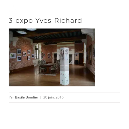
Passer
au
Toggle
3-expo-Yves-Richard
contenu
Naviga
DÉCOUVRIR
VENIR
NOUS SUIVRE
Par
Basile Boudier
|
30 juin, 2016
L’ASSOCIATION