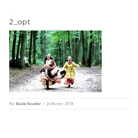
Passer
au
Toggle
2_opt
contenu
Naviga
DÉCOUVRIR
VENIR
NOUS SUIVRE
Par
Basile Boudier
|
24 février, 2018
L’ASSOCIATION