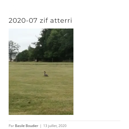
Passer
au
Toggle
2020-07 zif atterri
contenu
Naviga
DÉCOUVRIR
VENIR
NOUS SUIVRE
L’ASSOCIATION
Par
Basile Boudier
|
13 juillet, 2020