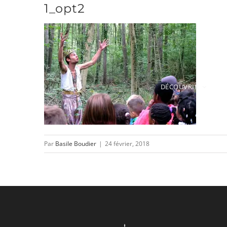
1_opt2
Passer
au
contenu
DÉCOUVRIR
Par
Basile Boudier
|
24 février, 2018