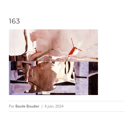
Passer
au
Toggle
163
contenu
Naviga
DÉCOUVRIR
VENIR
NOUS SUIVRE
Par
Basile Boudier
|
4 juin, 2024
L’ASSOCIATION