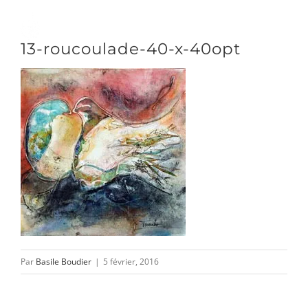
Passer
au
Toggle
13-roucoulade-40-x-40opt
contenu
Naviga
DÉCOUVRIR
VENIR
NOUS SUIVRE
L’ASSOCIATION
Par
Basile Boudier
|
5 février, 2016