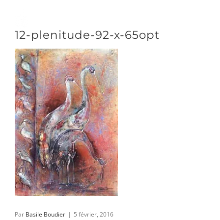
Passer
au
Toggle
12-plenitude-92-x-65opt
contenu
Naviga
DÉCOUVRIR
VENIR
NOUS SUIVRE
L’ASSOCIATION
Par
Basile Boudier
|
5 février, 2016