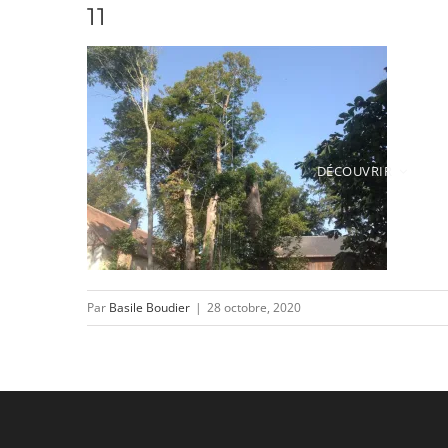
11
Passer
au
contenu
DÉCOUVRIR
Par
Basile Boudier
|
28 octobre, 2020