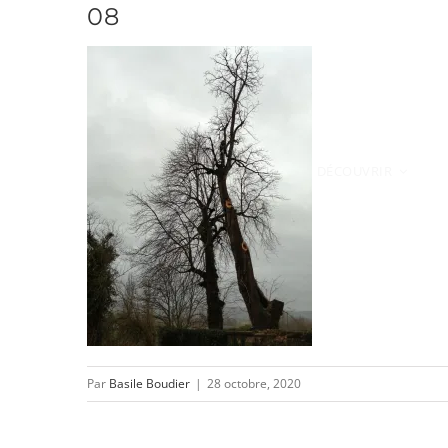
08
Passer
au
contenu
DÉCOUVRIR
Par
Basile Boudier
|
28 octobre, 2020