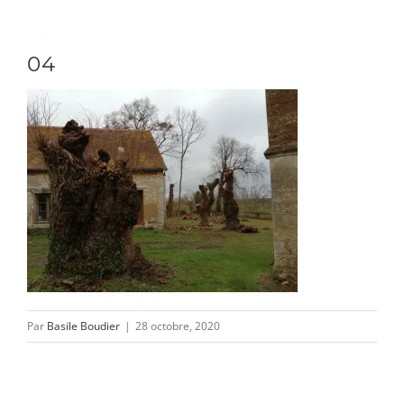
Passer
au
Toggle
04
contenu
Naviga
DÉCOUVRIR
VENIR
NOUS SUIVRE
Par
Basile Boudier
|
28 octobre, 2020
L’ASSOCIATION