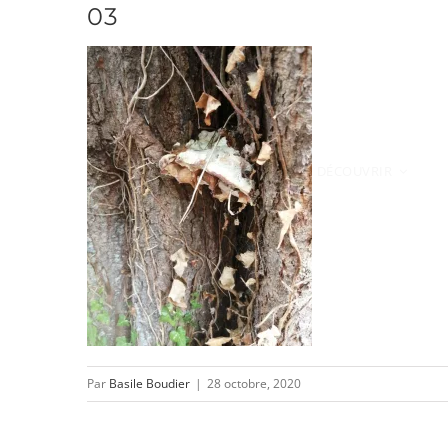
03
Passer
au
contenu
DÉCOUVRIR
Par
Basile Boudier
|
28 octobre, 2020